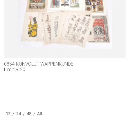
0854-KONVOLUT WAPPENKUNDE
Limit: € 20
12
24
48
All
/
/
/