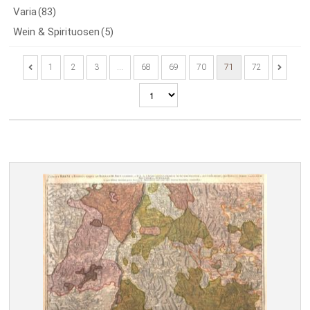
Varia
(83)
Wein & Spirituosen
(5)
1
2
3
…
68
69
70
71
72