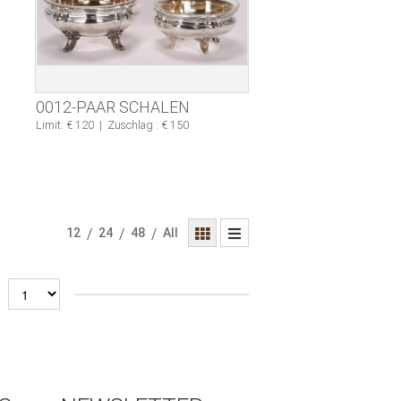
0012-PAAR SCHALEN
Limit: € 120
|
Zuschlag : € 150
12
/
24
/
48
/
All