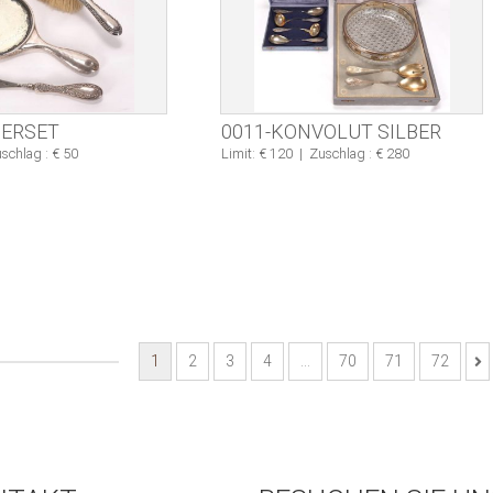
IERSET
0011-KONVOLUT SILBER
schlag : € 50
Limit: € 120
|
Zuschlag : € 280
1
2
3
4
…
70
71
72