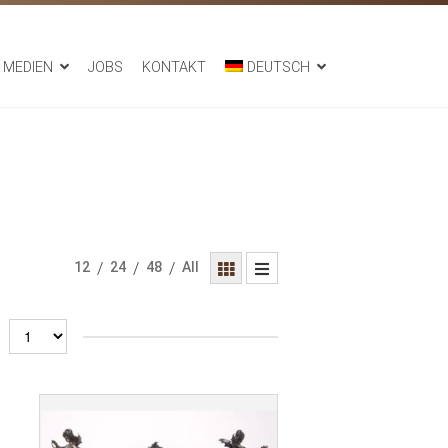
MEDIEN
JOBS
KONTAKT
DEUTSCH
12
/
24
/
48
/
All