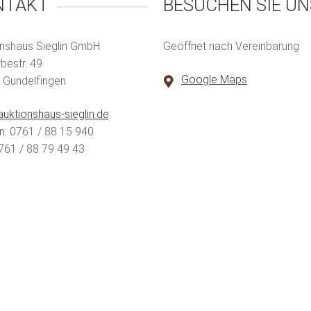
NTAKT
BESUCHEN SIE UN
nshaus Sieglin GmbH
Geöffnet nach Vereinbarung
estr. 49
Google Maps
 Gundelfingen
uktionshaus-sieglin.de
n: 0761 / 88 15 940
761 / 88 79 49 43