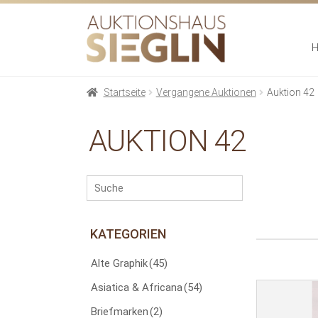
Zur
Zum
Navigation
Inhalt
springen
springen
Startseite
Vergangene Auktionen
Auktion 42
AUKTION 42
KATEGORIEN
Alte Graphik
(45)
Asiatica & Africana
(54)
Briefmarken
(2)