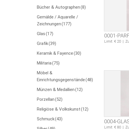
Bücher & Autographen
(8)
Gemälde / Aquarelle /
Zeichnungen
(177)
Glas
(17)
0001-PA
Limit: € 20
|
Zu
Grafik
(39)
Keramik & Fayence
(30)
Militaria
(75)
Möbel &
Einrichtungsgegenstände
(48)
Münzen & Medallien
(12)
Porzellan
(52)
Religiöse & Volkskunst
(12)
Schmuck
(43)
0004-GLA
Limit: € 80
|
Zu
Silber
(49)