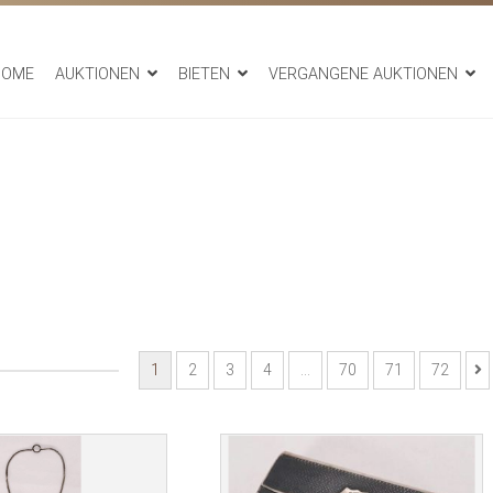
HOME
AUKTIONEN
BIETEN
VERGANGENE AUKTIONEN
1
2
3
4
…
70
71
72