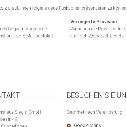
 stolz drauf, Ihnen folgene neue Funktionen präsentieren zu können
Verringerte Provision
n auch bequem Vorgebote
Wir haben die Provision für d
shaus per E-Mail bestätigt.
nur noch 2,6 % zzgl. gesetzl.
NTAKT
BESUCHEN SIE UN
nshaus Sieglin GmbH
Geöffnet nach Vereinbarung
estr. 49
Google Maps
 Gundelfingen