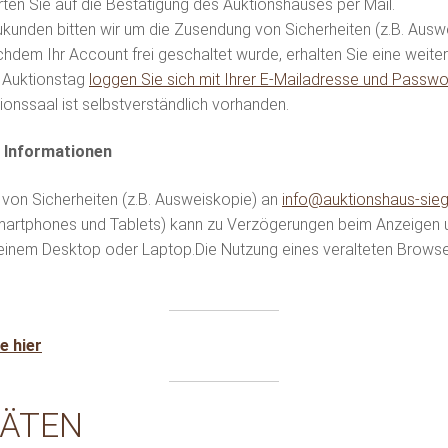
ten Sie auf die Bestätigung des Auktionshauses per Mail.
kunden bitten wir um die Zusendung von Sicherheiten (z.B. Ausw
hdem Ihr Account frei geschaltet wurde, erhalten Sie eine weiter
Auktionstag
loggen Sie sich mit Ihrer E-Mailadresse und Passwor
onssaal ist selbstverständlich vorhanden.
n Informationen
von Sicherheiten (z.B. Ausweiskopie) an
info@auktionshaus-siegl
martphones und Tablets) kann zu Verzögerungen beim Anzeigen
einem Desktop oder Laptop.Die Nutzung eines veralteten Browse
ie hier
TÄTEN