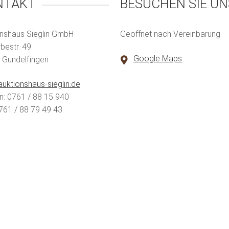
NTAKT
BESUCHEN SIE UN
nshaus Sieglin GmbH
Geöffnet nach Vereinbarung
estr. 49
Google Maps
 Gundelfingen
uktionshaus-sieglin.de
n: 0761 / 88 15 940
761 / 88 79 49 43