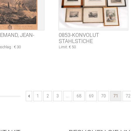
LEMAND, JEAN-
0853-KONVOLUT
STAHLSTICHE
schlag : € 30
Limit: € 50
1
2
3
…
68
69
70
71
72