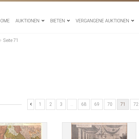
HOME
AUKTIONEN
BIETEN
VERGANGENE AUKTIONEN
Seite 71
1
2
3
…
68
69
70
71
72