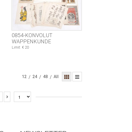
0854-KONVOLUT
WAPPENKUNDE
Limit: € 20
12
/
24
/
48
/
All