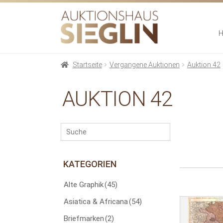
Zur
Zum
Navigation
Inhalt
springen
springen
Startseite
Vergangene Auktionen
Auktion 42
AUKTION 42
KATEGORIEN
Alte Graphik
(45)
Asiatica & Africana
(54)
Briefmarken
(2)