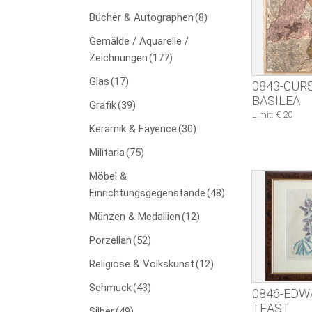
Bücher & Autographen
(8)
Gemälde / Aquarelle /
Zeichnungen
(177)
Glas
(17)
0843-CUR
BASILEA
Grafik
(39)
Limit: € 20
Keramik & Fayence
(30)
Militaria
(75)
Möbel &
Einrichtungsgegenstände
(48)
Münzen & Medallien
(12)
Porzellan
(52)
Religiöse & Volkskunst
(12)
Schmuck
(43)
0846-EDW
TEAST
Silber
(49)