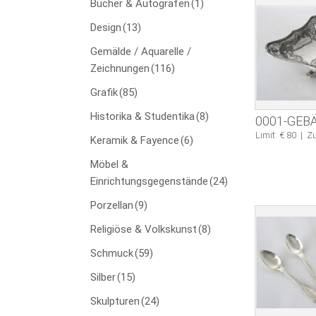
Bücher & Autografen
(1)
Design
(13)
Gemälde / Aquarelle /
Zeichnungen
(116)
Grafik
(85)
Historika & Studentika
(8)
0001-GEB
Limit: € 80
|
Zu
Keramik & Fayence
(6)
Möbel &
Einrichtungsgegenstände
(24)
Porzellan
(9)
Religiöse & Volkskunst
(8)
Schmuck
(59)
Silber
(15)
Skulpturen
(24)