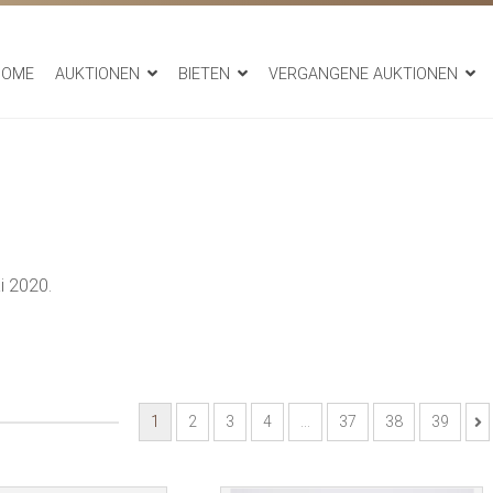
HOME
AUKTIONEN
BIETEN
VERGANGENE AUKTIONEN
i 2020.
1
2
3
4
…
37
38
39