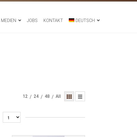
MEDIEN
JOBS
KONTAKT
DEUTSCH
12
/
24
/
48
/
All