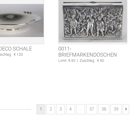
 DECO SCHALE
0011-
BRIEFMARKENDÖSCHEN
schlag : € 120
Limit: € 40
|
Zuschlag : € 60
1
2
3
4
…
37
38
39