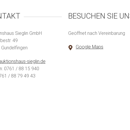
NTAKT
BESUCHEN SIE UN
nshaus Sieglin GmbH
Geöffnet nach Vereinbarung
estr. 49
Google Maps
 Gundelfingen
uktionshaus-sieglin.de
n: 0761 / 88 15 940
761 / 88 79 49 43