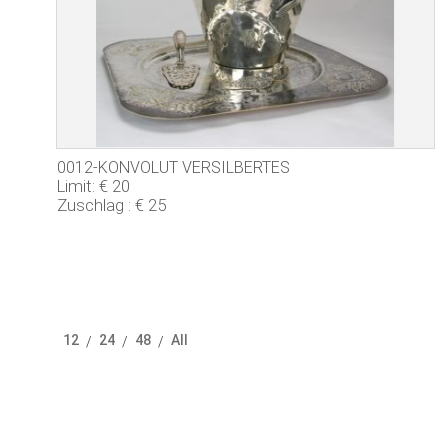
0012-KONVOLUT VERSILBERTES
Limit: € 20
Zuschlag : € 25
12
24
48
All
/
/
/