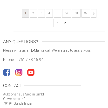
1
2
3
4
…
37
38
39
ANY QUESTIONS?
Please write us an
E-Mail
or call. We are glad to assist you..
Phone.: 0761 / 88 15 940
CONTACT
Auktionshaus Sieglin GmbH
Gewerbestr. 49
79194 Gundelfingen