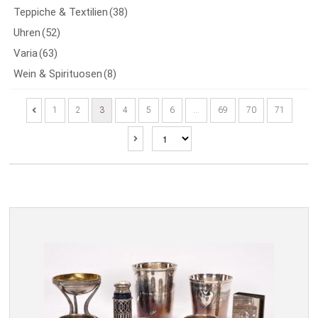
Teppiche & Textilien
(38)
Uhren
(52)
Varia
(63)
Wein & Spirituosen
(8)
1
2
3
4
5
6
…
69
70
71