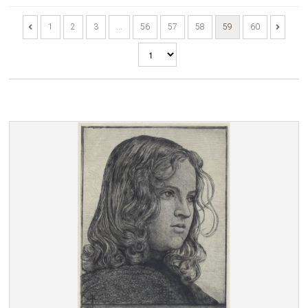
1
2
3
…
56
57
58
59
60