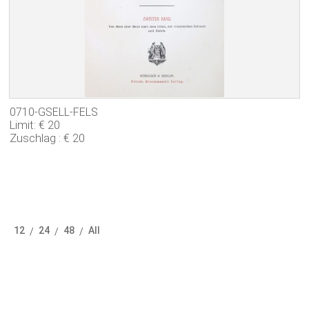
0710-GSELL-FELS
Limit: € 20
Zuschlag : € 20
12
24
48
All
/
/
/