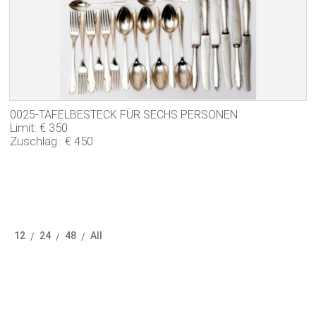
0025-TAFELBESTECK FÜR SECHS PERSONEN
Limit: € 350
Zuschlag : € 450
12
24
48
All
/
/
/