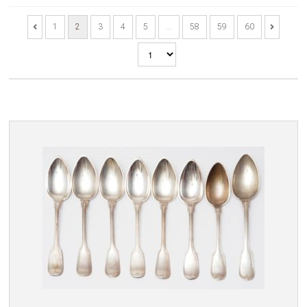
1
2
3
4
5
…
58
59
60