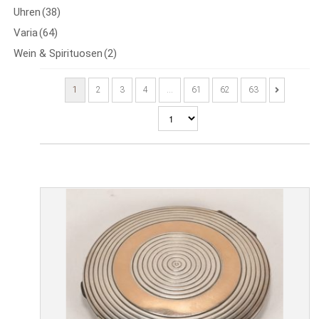
Uhren
(38)
Varia
(64)
Wein & Spirituosen
(2)
1
2
3
4
…
61
62
63