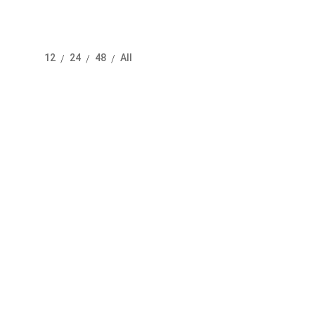
12
24
48
All
/
/
/