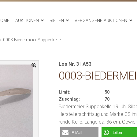
HOME
AUKTIONEN
BIETEN
VERGANGENE AUKTIONEN
0003-Biedermeier Suppenkelle
Los Nr. 3 | A53
0003-BIEDERME
Limit:
50
Zuschlag:
70
Biedermeier Suppenkelle 19. Jh. Silb
Herstellerschriftzug und Marke CS im 
runde Kelle. Länge ca. 36 cm, Gewich
E-Mail
teilen