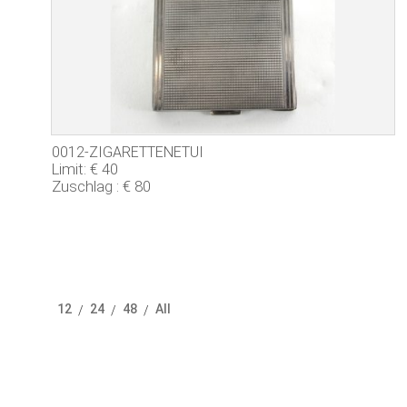
0012-ZIGARETTENETUI
Limit: € 40
Zuschlag : € 80
12
24
48
All
/
/
/