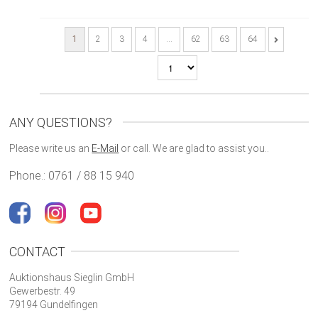
1
2
3
4
…
62
63
64
ANY QUESTIONS?
Please write us an
E-Mail
or call. We are glad to assist you..
Phone.: 0761 / 88 15 940
CONTACT
Auktionshaus Sieglin GmbH
Gewerbestr. 49
79194 Gundelfingen