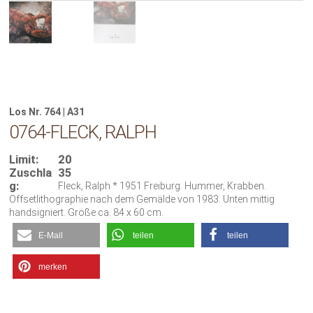
Los Nr. 764 | A31
0764-FLECK, RALPH
Limit:
20
Zuschla
35
g:
Fleck, Ralph * 1951 Freiburg. Hummer, Krabben.
Offsetlithographie nach dem Gemälde von 1983. Unten mittig
handsigniert. Größe ca. 84 x 60 cm.
E-Mail
teilen
teilen
merken