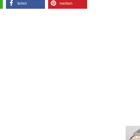
teilen
merken