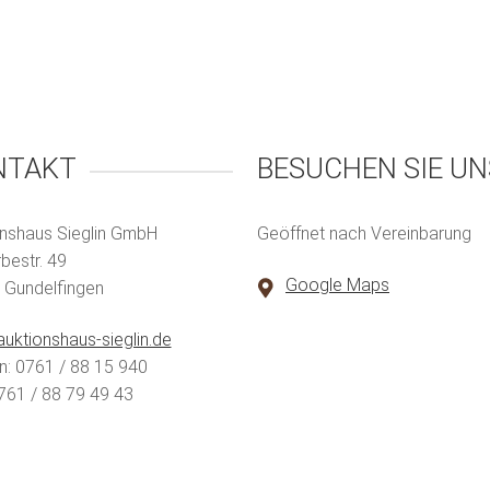
NTAKT
BESUCHEN SIE UN
nshaus Sieglin GmbH
Geöffnet nach Vereinbarung
estr. 49
Google Maps
 Gundelfingen
uktionshaus-sieglin.de
n: 0761 / 88 15 940
761 / 88 79 49 43