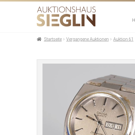
Zur
Zum
Navigation
Inhalt
springen
springen
Startseite
Vergangene Auktionen
Auktion 61