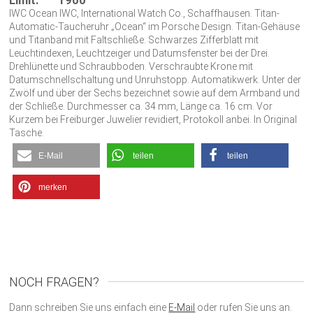
Limit:
1900
IWC Ocean IWC, International Watch Co., Schaffhausen. Titan-
Automatic-Taucheruhr „Ocean“ im Porsche Design. Titan-Gehäuse
und Titanband mit Faltschließe. Schwarzes Zifferblatt mit
Leuchtindexen, Leuchtzeiger und Datumsfenster bei der Drei.
Drehlünette und Schraubboden. Verschraubte Krone mit
Datumschnellschaltung und Unruhstopp. Automatikwerk. Unter der
Zwölf und über der Sechs bezeichnet sowie auf dem Armband und
der Schließe. Durchmesser ca. 34 mm, Länge ca. 16 cm. Vor
Kurzem bei Freiburger Juwelier revidiert, Protokoll anbei. In Original
Tasche.
E-Mail
teilen
teilen
merken
NOCH FRAGEN?
Dann schreiben Sie uns einfach eine
E-Mail
oder rufen Sie uns an.