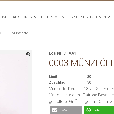
HOME
AUKTIONEN
BIETEN
VERGANGENE AUKTIONEN
0003-Münzlöffel
Los Nr. 3 | A41
0003-MÜNZLÖF
Limit:
20
Zuschlag:
50
Münzlöffel Deutsch 18. Jh. Silber (ge
Madonnentaler mit Patrona Bavariae 
gestalteter Griff. Länge ca. 15 cm, 
E-Mail
teilen