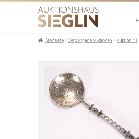
Zur
Zum
Navigation
Inhalt
springen
springen
Startseite
Vergangene Auktionen
Auktion 41