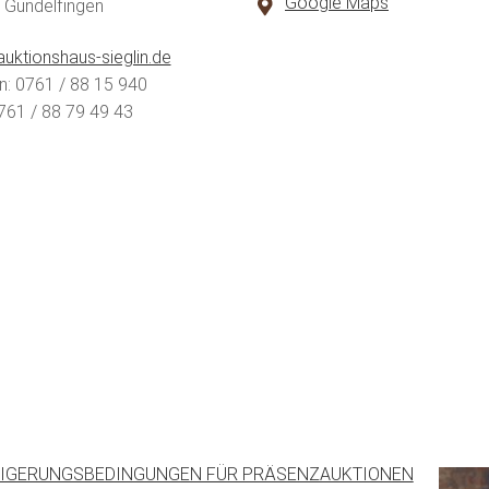
Google Maps
 Gundelfingen
uktionshaus-sieglin.de
n: 0761 / 88 15 940
761 / 88 79 49 43
IGERUNGSBEDINGUNGEN FÜR PRÄSENZAUKTIONEN