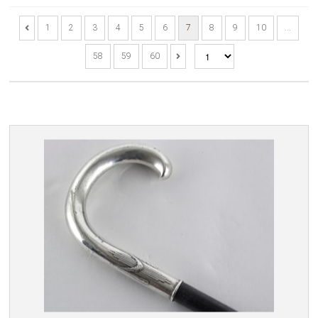
1
2
3
4
5
6
7
8
9
10
…
58
59
60