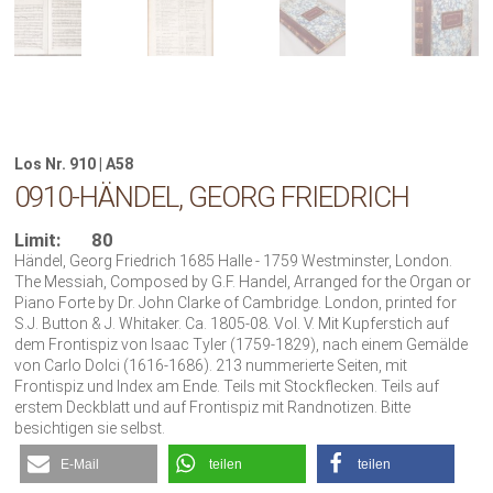
Los Nr. 910 | A58
0910-HÄNDEL, GEORG FRIEDRICH
Limit:
80
Händel, Georg Friedrich 1685 Halle - 1759 Westminster, London.
The Messiah, Composed by G.F. Handel, Arranged for the Organ or
Piano Forte by Dr. John Clarke of Cambridge. London, printed for
S.J. Button & J. Whitaker. Ca. 1805-08. Vol. V. Mit Kupferstich auf
dem Frontispiz von Isaac Tyler (1759-1829), nach einem Gemälde
von Carlo Dolci (1616-1686). 213 nummerierte Seiten, mit
Frontispiz und Index am Ende. Teils mit Stockflecken. Teils auf
erstem Deckblatt und auf Frontispiz mit Randnotizen. Bitte
besichtigen sie selbst.
E-Mail
teilen
teilen