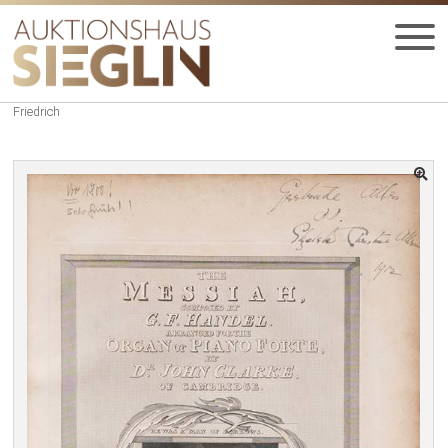
Zur
Zum
Navigation
Inhalt
springen
springen
Startseite
Vergangene Auktionen
Auktion 62
0910-Händel, Georg
HOME
Friedrich
UNT
AUKTIONEN
AUS
UNT
BIETEN
AUS
UNT
VERGANGENE AUKTIONEN
AUS
UNT
MEDIEN
AUS
JOBS
KONTAKT
UNT
DEUTSCH
AUS