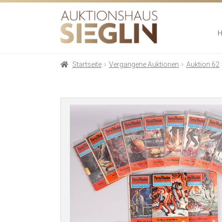
Zur
Zum
Navigation
Inhalt
springen
springen
Startseite
Vergangene Auktionen
Auktion 62