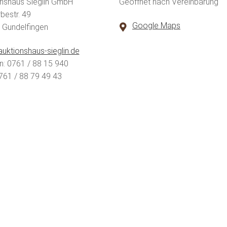
nshaus Sieglin GmbH
Geöffnet nach Vereinbarung
estr. 49
Google Maps
 Gundelfingen
uktionshaus-sieglin.de
n: 0761 / 88 15 940
761 / 88 79 49 43