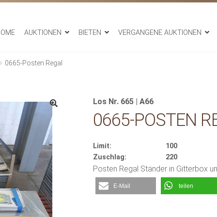
HOME
AUKTIONEN
BIETEN
VERGANGENE AUKTIONEN
0665-Posten Regal
Los Nr. 665 | A66
0665-POSTEN R
Limit:
100
Zuschlag:
220
Posten Regal Ständer in Gitterbox u
E-Mail
teilen