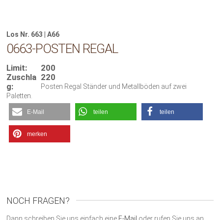
Los Nr. 663 | A66
0663-POSTEN REGAL
Limit:
200
Zuschla
220
g:
Posten Regal Ständer und Metallböden auf zwei
Paletten.
E-Mail
teilen
teilen
merken
NOCH FRAGEN?
Dann schreiben Sie uns einfach eine
E-Mail
oder rufen Sie uns an.