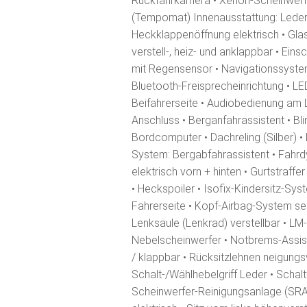
Rückfahrkamera • Xenon-Scheinwerfe
(Tempomat) Innenausstattung: Leder • S
Heckklappenöffnung elektrisch • Glas
verstell-, heiz- und anklappbar • Ein
mit Regensensor • Navigationssyste
Bluetooth-Freisprecheinrichtung • LED
Beifahrerseite • Audiobedienung am
Anschluss • Berganfahrassistent • Bli
Bordcomputer • Dachreling (Silber) 
System: Bergabfahrassistent • Fahr
elektrisch vorn + hinten • Gurtstraf
• Heckspoiler • Isofix-Kindersitz-Syst
Fahrerseite • Kopf-Airbag-System seit
Lenksäule (Lenkrad) verstellbar • LM-
Nebelscheinwerfer • Notbrems-Assiste
/ klappbar • Rücksitzlehnen neigungs
Schalt-/Wählhebelgriff Leder • Schal
Scheinwerfer-Reinigungsanlage (SRA)