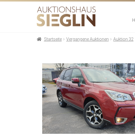
Zur
Zum
Navigation
Inhalt
springen
springen
Startseite
Vergangene Auktionen
Auktion 32