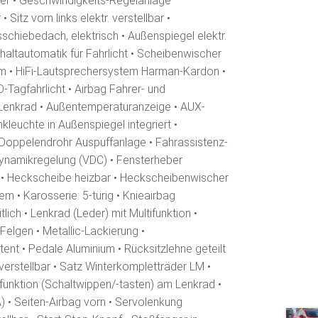
r • Geschwindigkeits-Regelanlage
itz vorn links elektr. verstellbar •
schiebedach, elektrisch • Außenspiegel elektr.
schaltautomatik für Fahrlicht • Scheibenwischer
m • HiFi-Lautsprechersystem Harman-Kardon •
-Tagfahrlicht • Airbag Fahrer- und
 Lenkrad • Außentemperaturanzeige • AUX-
nkleuchte in Außenspiegel integriert •
• Doppelendrohr Auspuffanlage • Fahrassistenz-
dynamikregelung (VDC) • Fensterheber
fer • Heckscheibe heizbar • Heckscheibenwischer
em • Karosserie: 5-türig • Knieairbag
lich • Lenkrad (Leder) mit Multifunktion •
Felgen • Metallic-Lackierung •
nt • Pedale Aluminium • Rücksitzlehne geteilt
verstellbar • Satz Winterkompletträder LM •
tfunktion (Schaltwippen/-tasten) am Lenkrad •
 • Seiten-Airbag vorn • Servolenkung