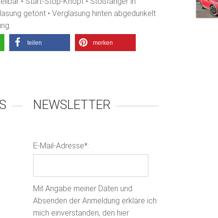
tellbar • Start-Stop-Knopf • Stoßfänger in
lasung getönt • Verglasung hinten abgedunkelt
ung.
teilen
merken
S
NEWSLETTER
E-Mail-Adresse*:
Mit Angabe meiner Daten und
Absenden der Anmeldung erkläre ich
mich einverstanden, den hier