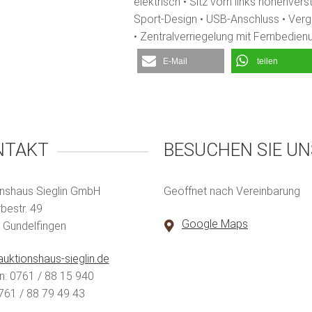
elektrisch • Sitz vorn links höhenvers
Sport-Design • USB-Anschluss • Verg
• Zentralverriegelung mit Fernbedien
E-Mail
teilen
NTAKT
BESUCHEN SIE UN
nshaus Sieglin GmbH
Geöffnet nach Vereinbarung
estr. 49
Google Maps
 Gundelfingen
uktionshaus-sieglin.de
n: 0761 / 88 15 940
761 / 88 79 49 43