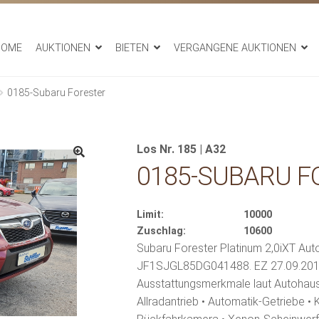
HOME
AUKTIONEN
BIETEN
VERGANGENE AUKTIONEN
0185-Subaru Forester
Los Nr. 185 | A32
0185-SUBARU F
Limit:
10000
Zuschlag:
10600
Subaru Forester Platinum 2,0iXT Aut
JF1SJGL85DG041488. EZ 27.09.2013. K
Ausstattungsmerkmale laut Autohaus, 
Allradantrieb • Automatik-Getriebe •