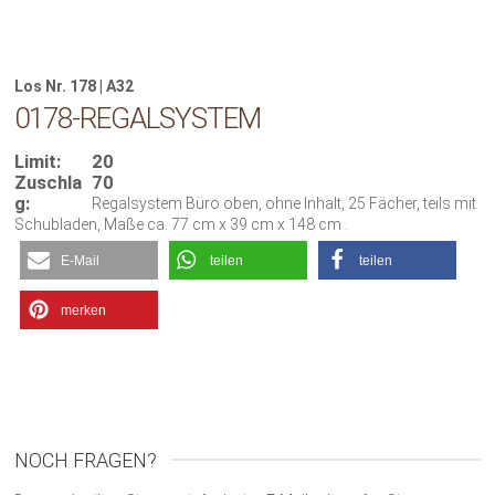
Los Nr. 178 | A32
0178-REGALSYSTEM
Limit:
20
Zuschla
70
g:
Regalsystem Büro oben, ohne Inhalt, 25 Fächer, teils mit
Schubladen, Maße ca. 77 cm x 39 cm x 148 cm .
E-Mail
teilen
teilen
merken
NOCH FRAGEN?