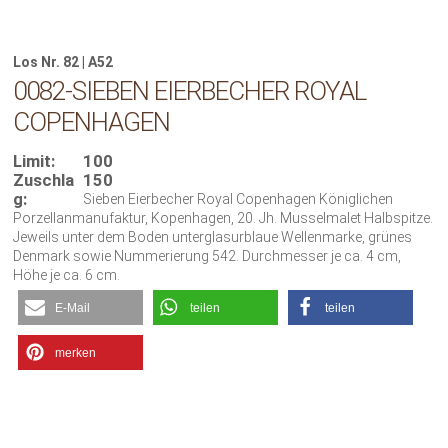
Los Nr. 82 | A52
0082-SIEBEN EIERBECHER ROYAL
COPENHAGEN
Limit:
100
Zuschla
150
g:
Sieben Eierbecher Royal Copenhagen Königlichen
Porzellanmanufaktur, Kopenhagen, 20. Jh. Musselmalet Halbspitze.
Jeweils unter dem Boden unterglasurblaue Wellenmarke, grünes
Denmark sowie Nummerierung 542. Durchmesser je ca. 4 cm,
Höhe je ca. 6 cm.
E-Mail
teilen
teilen
merken