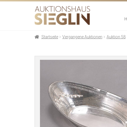
Zur
Zum
Navigation
Inhalt
springen
springen
Startseite
Vergangene Auktionen
Auktion 58