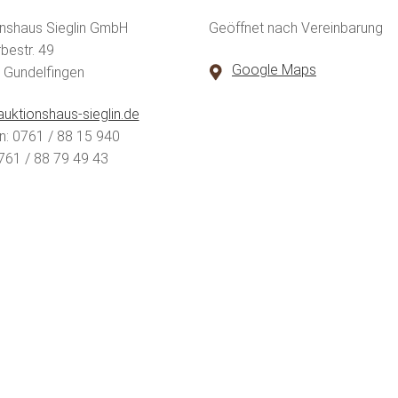
nshaus Sieglin GmbH
Geöffnet nach Vereinbarung
estr. 49
Google Maps
 Gundelfingen
uktionshaus-sieglin.de
n: 0761 / 88 15 940
761 / 88 79 49 43