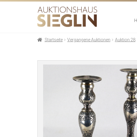
Zur
Zum
Navigation
Inhalt
springen
springen
Startseite
Vergangene Auktionen
Auktion 28