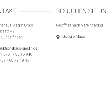
NTAKT
BESUCHEN SIE UN
nshaus Sieglin GmbH
Geöffnet nach Vereinbarung
estr. 49
Google Maps
 Gundelfingen
uktionshaus-sieglin.de
n: 0761 / 88 15 940
761 / 88 79 49 43