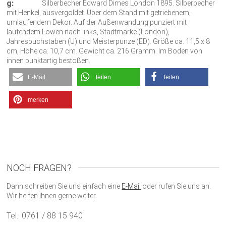
g:
Silberbecher Edward Dimes London 1895. Silberbecher
mit Henkel, ausvergoldet. Über dem Stand mit getriebenem,
umlaufendem Dekor. Auf der Außenwandung punziert mit
laufendem Löwen nach links, Stadtmarke (London),
Jahresbuchstaben (U) und Meisterpunze (ED). Größe ca. 11,5 x 8
cm, Höhe ca. 10,7 cm. Gewicht ca. 216 Gramm. Im Boden von
innen punktartig bestoßen.
E-Mail
teilen
teilen
merken
NOCH FRAGEN?
Dann schreiben Sie uns einfach eine
E-Mail
oder rufen Sie uns an.
Wir helfen Ihnen gerne weiter.
Tel.: 0761 / 88 15 940