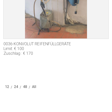
0036-KONVOLUT REIFENFÜLLGERÄTE
Limit: € 100
Zuschlag : € 170
12
24
48
All
/
/
/