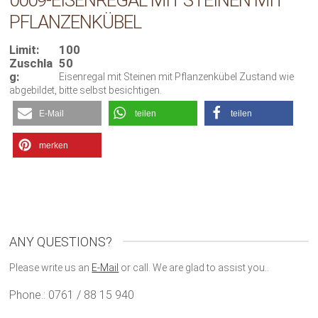
0009-EISENREGAL MIT STEINEN MIT
PFLANZENKÜBEL
Limit:
100
Zuschla
50
g:
Eisenregal mit Steinen mit Pflanzenkübel Zustand wie
abgebildet, bitte selbst besichtigen.
E-Mail
teilen
teilen
merken
ANY QUESTIONS?
Please write us an
E-Mail
or call. We are glad to assist you..
Phone.: 0761 / 88 15 940