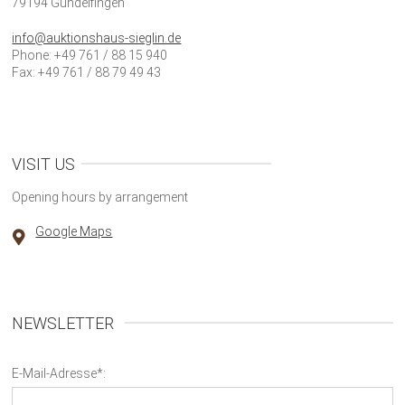
79194 Gundelfingen
info@auktionshaus-sieglin.de
Phone: +49 761 / 88 15 940
Fax: +49 761 / 88 79 49 43
VISIT US
Opening hours by arrangement
Google Maps
NEWSLETTER
E-Mail-Adresse*: