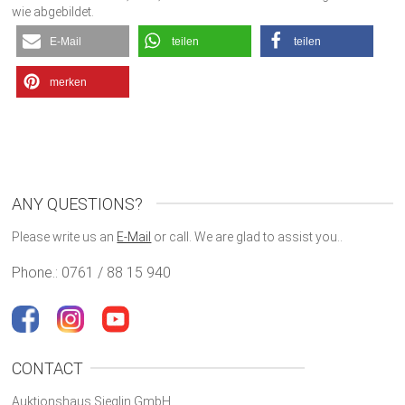
wie abgebildet.
E-Mail
teilen
teilen
merken
ANY QUESTIONS?
Please write us an
E-Mail
or call. We are glad to assist you..
Phone.: 0761 / 88 15 940
CONTACT
Auktionshaus Sieglin GmbH