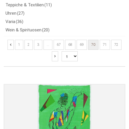
Teppiche & Textilien
(11)
Uhren
(27)
Varia
(36)
Wein & Spirituosen
(20)
1
2
3
…
67
68
69
70
71
72