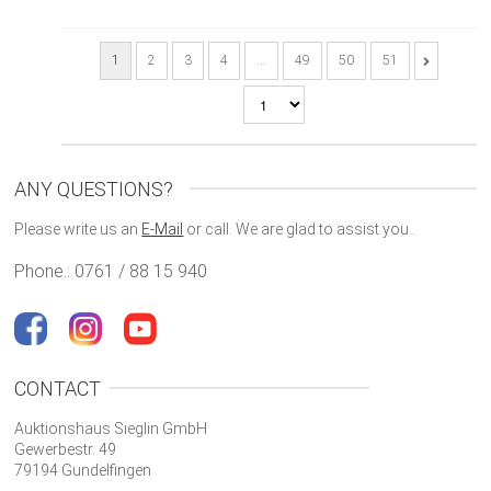
1
2
3
4
…
49
50
51
ANY QUESTIONS?
Please write us an
E-Mail
or call. We are glad to assist you..
Phone.: 0761 / 88 15 940
CONTACT
Auktionshaus Sieglin GmbH
Gewerbestr. 49
79194 Gundelfingen