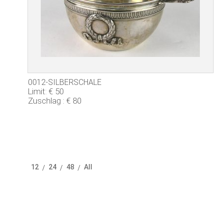
0012-SILBERSCHALE
Limit: € 50
Zuschlag : € 80
12
24
48
All
/
/
/