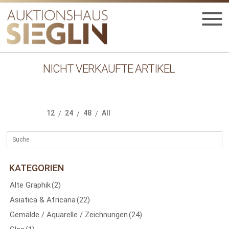
Zur
Zum
Navigation
Inhalt
springen
springen
Startseite
Nicht verkaufte Artikel
HOME
NICHT VERKAUFTE ARTIKEL
UNT
AUKTIONEN
AUS
UNT
BIETEN
AUS
12
24
48
All
/
/
/
UNT
VERGANGENE AUKTIONEN
AUS
UNT
MEDIEN
AUS
JOBS
KATEGORIEN
KONTAKT
Alte Graphik
(2)
UNT
DEUTSCH
Asiatica & Africana
(22)
AUS
Gemälde / Aquarelle / Zeichnungen
(24)