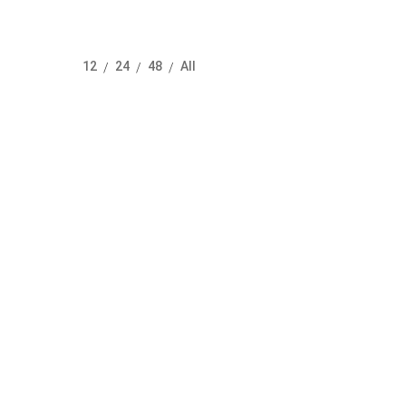
12
24
48
All
/
/
/