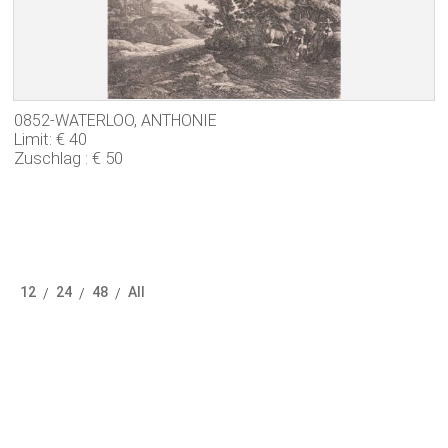
0852-WATERLOO, ANTHONIE
Limit: € 40
Zuschlag : € 50
12
24
48
All
/
/
/