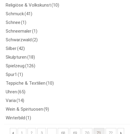
Religiöse & Volkskunst
(10)
Schmuck
(41)
Schnee
(1)
Schneemaler
(1)
Schwarzwald
(2)
Silber
(42)
Skulpturen
(18)
Spielzeug
(126)
Spur1
(1)
Teppiche & Textilien
(10)
Uhren
(65)
Varia
(14)
Wein & Spirituosen
(9)
Winterbild
(1)
1
2
3
…
68
69
70
71
72