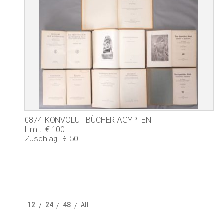
0874-KONVOLUT BÜCHER ÄGYPTEN
Limit: € 100
Zuschlag : € 50
12
24
48
All
/
/
/