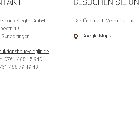
NTAKT
BESUCHEN SIE UN
nshaus Sieglin GmbH
Geöffnet nach Vereinbarung
estr. 49
Google Maps
 Gundelfingen
uktionshaus-sieglin.de
n: 0761 / 88 15 940
761 / 88 79 49 43