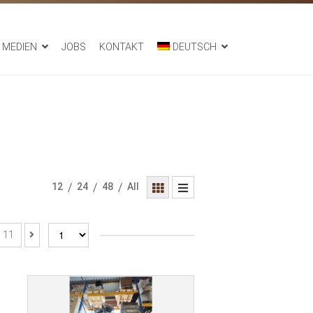
MEDIEN
JOBS
KONTAKT
DEUTSCH
12
/
24
/
48
/
All
11