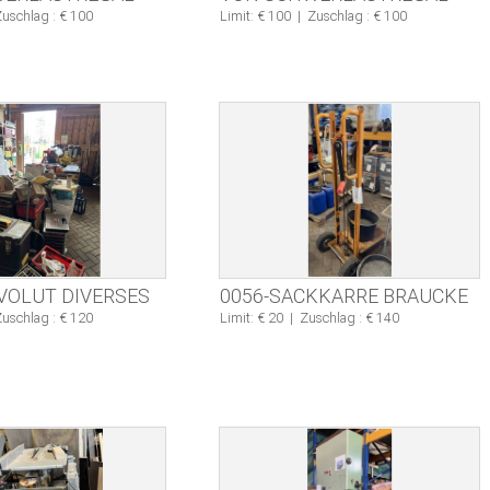
uschlag : € 100
Limit: € 100
|
Zuschlag : € 100
VOLUT DIVERSES
0056-SACKKARRE BRAUCKE
uschlag : € 120
Limit: € 20
|
Zuschlag : € 140