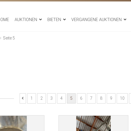
HOME
AUKTIONEN
BIETEN
VERGANGENE AUKTIONEN
Seite 5
1
2
3
4
5
6
7
8
9
10