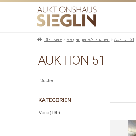
Zur
Zum
Navigation
Inhalt
springen
springen
Startseite
Vergangene Auktionen
Auktion 51
AUKTION 51
KATEGORIEN
Varia
(130)