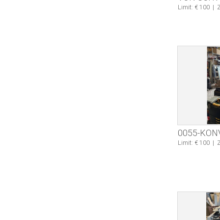
Limit: € 100
|
Z
0055-KON
Limit: € 100
|
Z