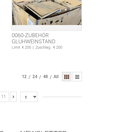
0060-ZUBEHÖR
GLÜHWEINSTAND
Limit: € 200
|
Zuschlag : € 200
12
/
24
/
48
/
All
11