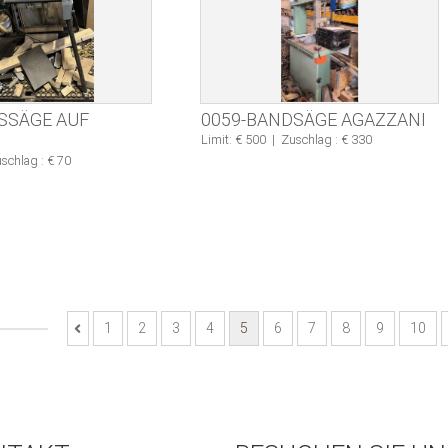
ISSÄGE AUF
0059-BANDSÄGE AGAZZANI
Limit: € 500
|
Zuschlag : € 330
schlag : € 70
1
2
3
4
5
6
7
8
9
10