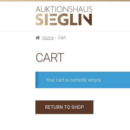
Skip
Skip
to
to
navigation
content
Home
Cart
CART
Your cart is currently empty.
RETURN TO SHOP