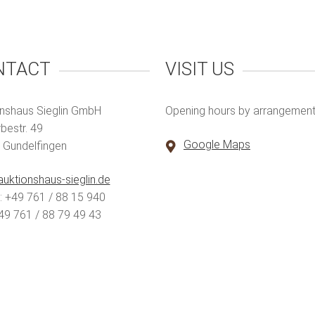
NTACT
VISIT US
nshaus Sieglin GmbH
Opening hours by arrangemen
estr. 49
Google Maps
 Gundelfingen
uktionshaus-sieglin.de
 +49 761 / 88 15 940
49 761 / 88 79 49 43