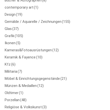
Bücher & Autographen
(8)
AUKTION 63
contemporary art
(1)
AUKTION 62
Design
(19)
Gemälde / Aquarelle / Zeichnungen
(155)
AUKTION 61
Glas
(37)
AUKTION 59
Grafik
(105)
Ikonen
(5)
AUKTION 58
Kameras&Fotoausrüstungen
(12)
AUKTION 56
Keramik & Fayence
(10)
Kfz
(6)
AUKTION 54
Militaria
(7)
AUKTION 53
Möbel & Einrichtungsgegenstände
(21)
Münzen & Medaillen
(12)
AUKTION 52
Oldtimer
(1)
AUKTION 51
Porzellan
(48)
Religiöse & Volkskunst
(3)
AUKTION 49