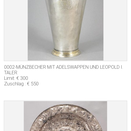
AUKTION 26
AUKTION 25
AUKTION 24
AUKTION 23
UNT
MEDIEN
AUS
0002-MÜNZBECHER MIT ADELSWAPPEN UND LEOPOLD I.
JOBS
TALER
Limit: € 300
KONTAKT
Zuschlag : € 550
UNT
DEUTSCH
AUS