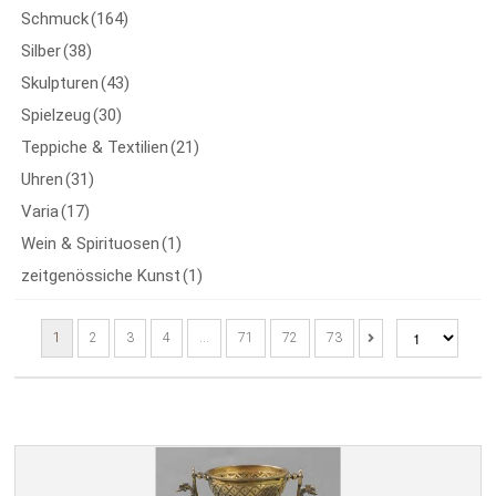
Schmuck
(164)
AUKTION 46
Silber
(38)
Skulpturen
(43)
AUKTION 45
Spielzeug
(30)
AUKTION 44
Teppiche & Textilien
(21)
Uhren
(31)
AUKTION 43
Varia
(17)
AUKTION 42
Wein & Spirituosen
(1)
zeitgenössiche Kunst
(1)
AUKTION 41
AUKTION 40
1
2
3
4
…
71
72
73
AUKTION 39
AUKTION 38
AUKTION 37